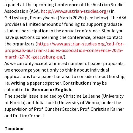
a panel at the upcoming Conference of the Austrian Studies
Association (ASA,
http://www.austrian-studies.org/
) in
Gettysburg, Pennsylvania (March 2025) (see below). The ASA
provides a limited amount of funding to support graduate
student participation in the annual conference. Should you
have questions concerning the conference, please contact
the organizers (
https://www.austrian-studies.org/call-for-
proposals-austrian-studies-association-conference-2025-
march-27-30-gettysburg-pa/
).
As we can only accept a limited number of paper proposals,
we encourage you not only to think about individual
applications for a paper but also to consider co-authorship,
i.e. writing a paper together. Contributions may be
submitted in
German or English
.
The special issue is edited by Christine Le Jeune (University
of Florida) and Julia Lückl (University of Vienna) under the
supervision of Prof. Günther Stocker, Prof. Christian Karner
and Dr. Tim Corbett.
Timeline